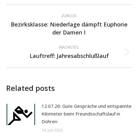
Kommentarnavigation
ZURÜCK
Bezirksklasse: Niederlage dämpft Euphorie
Vorheriger
der Damen I
Beitrag:
NÄCHSTES
Lauftreff: Jahresabschlußlauf
Nächster
Beitrag:
Related posts
12.07.26: Gute Gespräche und entspannte
Kilometer beim Freundsschaftslauf in
Dohren
14. Juli 2026