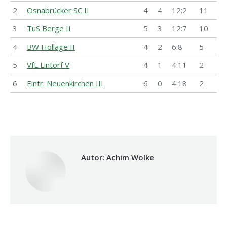
2
Osnabrücker SC II
4
4
12:2
11
3
TuS Berge II
5
3
12:7
10
4
BW Hollage II
4
2
6:8
5
5
VfL Lintorf V
4
1
4:11
2
6
Eintr. Neuenkirchen III
6
0
4:18
2
Autor:
Achim Wolke