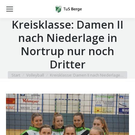
Kreisklasse: Damen II
nach Niederlage in
Nortrup nur noch
Dritter
Sie befinden sich hier:
Start
Volleyball
Kreisklasse: Damen II nach Niederlage…