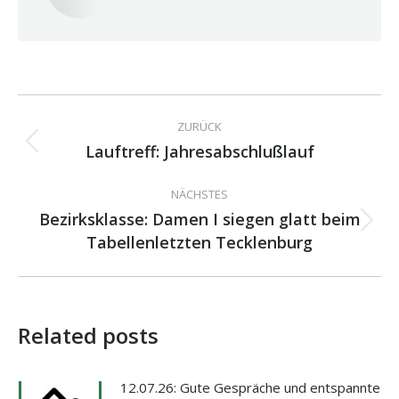
Kommentarnavigation
ZURÜCK
Lauftreff: Jahresabschlußlauf
Vorheriger
Beitrag:
NÄCHSTES
Bezirksklasse: Damen I siegen glatt beim
Nächster
Tabellenletzten Tecklenburg
Beitrag:
Related posts
12.07.26: Gute Gespräche und entspannte