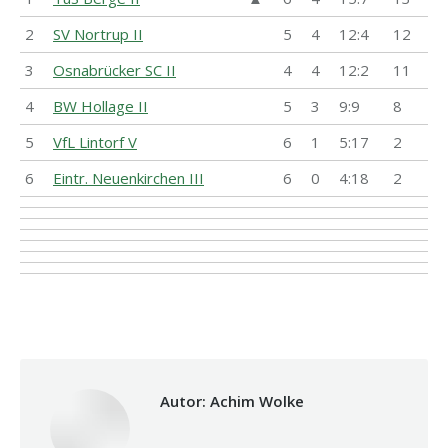
2
SV Nortrup II
5
4
12:4
12
3
Osnabrücker SC II
4
4
12:2
11
4
BW Hollage II
5
3
9:9
8
5
VfL Lintorf V
6
1
5:17
2
6
Eintr. Neuenkirchen III
6
0
4:18
2
Autor:
Achim Wolke