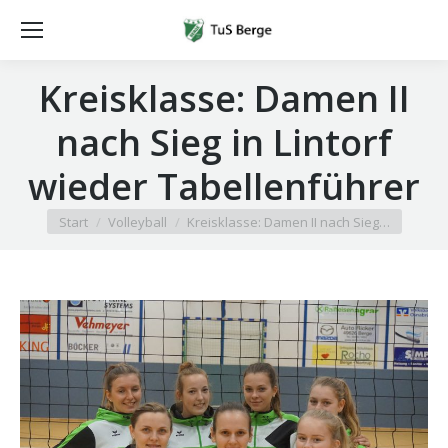
Kreisklasse: Damen II
nach Sieg in Lintorf
wieder Tabellenführer
Sie befinden sich hier:
Start
Volleyball
Kreisklasse: Damen II nach Sieg…