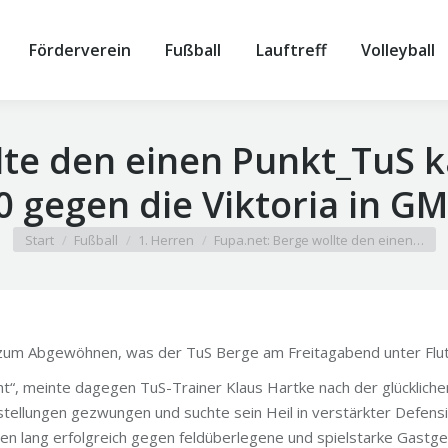
Förderverein
Fußball
Lauftreff
Volleyball
lte den einen Punkt_TuS 
:0 gegen die Viktoria in G
Sie befinden sich hier:
Start
Fußball
1. Herren
Fupa.net: Berge wollte den einen…
 zum Abgewöhnen, was der TuS Berge am Freitagabend unter Flutl
t“, meinte dagegen TuS-Trainer Klaus Hartke nach der glücklichen, 
llungen gezwungen und suchte sein Heil in verstärkter Defensiv
n lang erfolgreich gegen feldüberlegene und spielstarke Gastgeb