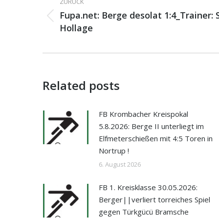
ZURÜCK
Fupa.net: Berge desolat 1:4_Trainer:
Vorheriger
Hollage
Beitrag:
Related posts
FB Krombacher Kreispokal
5.8.2026: Berge II unterliegt im
Elfmeterschießen mit 4:5 Toren in
Nortrup !
6. August 2026
FB 1. Kreisklasse 30.05.2026:
Berger||verliert torreiches Spiel
gegen Türkgücü Bramsche