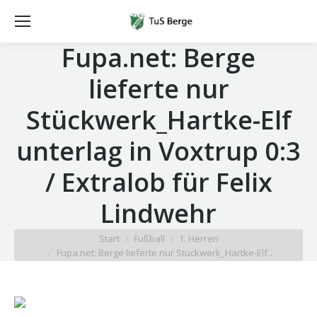
Fupa.net: Berge
lieferte nur
Stückwerk_Hartke-Elf
unterlag in Voxtrup 0:3
/ Extralob für Felix
Lindwehr
Sie befinden sich hier:
Start
Fußball
1. Herren
Fupa.net: Berge lieferte nur Stückwerk_Hartke-Elf…