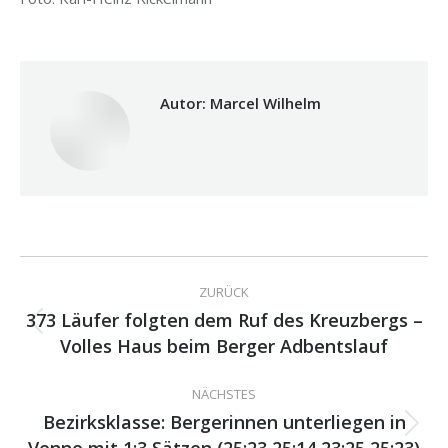
Autor:
Marcel Wilhelm
Kommentarnavigation
ZURÜCK
373 Läufer folgten dem Ruf des Kreuzbergs –
Vorheriger
Volles Haus beim Berger Adbentslauf
Beitrag:
NÄCHSTES
Bezirksklasse: Bergerinnen unterliegen in
Nächster