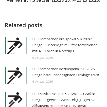
Venne mit 1:3 Sätzen (25:23 25:14 23:25 25:23)
Beitrag:
Related posts
FB Krombacher Kreispokal 5.8.2026:
Berge II unterliegt im Elfmeterschießen
mit 4:5 Toren in Nortrup !
6. August 2026
FB Krombacher Bezirkspokal 5.8.2026:
Berge haut Landesligisten Dinklage raus!
6. August 2026
FB Kreisklasse 29.05.2026: SG Grafeld-
Berge II gewinnt zweistellig gegen SG
Alfhausen/Hesepe-Sögeln/Rieste