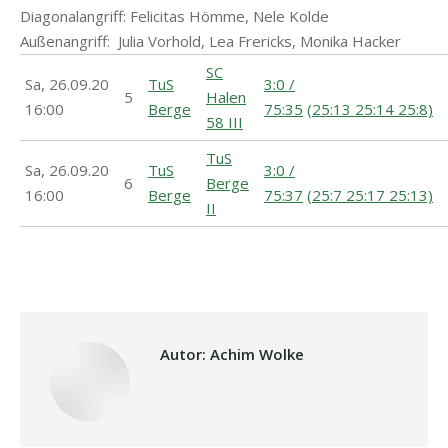
Diagonalangriff: Felicitas Hömme, Nele Kolde
Außenangriff: Julia Vorhold, Lea Frericks, Monika Hacker
SC
Sa,
26.09.20
TuS
3:0 /
5
Halen
16:00
Berge
75:35
(25:13 25:14 25:8)
58 III
TuS
Sa,
26.09.20
TuS
3:0 /
6
Berge
16:00
Berge
75:37
(25:7 25:17 25:13)
II
Autor:
Achim Wolke