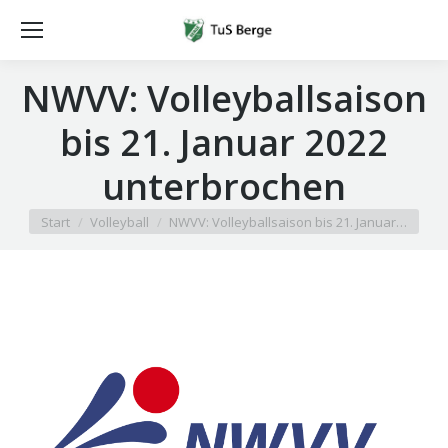
NWVV: Volleyballsaison
bis 21. Januar 2022
unterbrochen
Sie befinden sich hier:
Start
Volleyball
NWVV: Volleyballsaison bis 21. Januar…