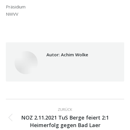
Präsidium
NWVV
Autor:
Achim Wolke
Kommentarnavigation
ZURÜCK
NOZ 2.11.2021 TuS Berge feiert 2:1
Vorheriger
Heimerfolg gegen Bad Laer
Beitrag: