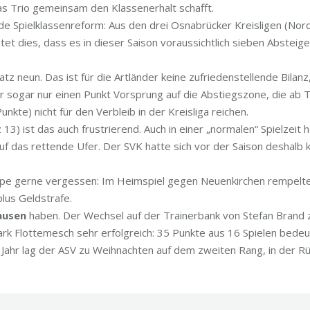
s Trio gemeinsam den Klassenerhalt schafft.
nde Spielklassenreform: Aus den drei Osnabrücker Kreisligen (N
et dies, dass es in dieser Saison voraussichtlich sieben Abstei
atz neun. Das ist für die Artländer keine zufriedenstellende Bi
sogar nur einen Punkt Vorsprung auf die Abstiegszone, die ab T
nkte) nicht für den Verbleib in der Kreisliga reichen.
 13) ist das auch frustrierend. Auch in einer „normalen“ Spielzei
f das rettende Ufer. Der SVK hatte sich vor der Saison deshalb k
 gerne vergessen: Im Heimspiel gegen Neuenkirchen rempelte ei
plus Geldstrafe.
ausen
haben. Der Wechsel auf der Trainerbank von Stefan Brand zu
Mark Flottemesch sehr erfolgreich: 35 Punkte aus 16 Spielen bedeu
 Jahr lag der ASV zu Weihnachten auf dem zweiten Rang, in der R