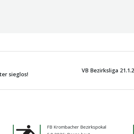
on
VB Bezirksliga 21.1
er sieglos!
Nächster
Beitrag:
FB Krombacher Bezirkspokal