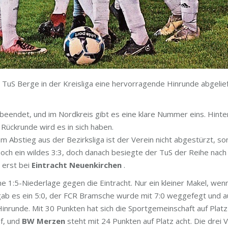
 TuS Berge in der Kreisliga eine hervorragende Hinrunde abgelie
 beendet, und im Nordkreis gibt es eine klare Nummer eins. Hint
e Rückrunde wird es in sich haben.
m Abstieg aus der Bezirksliga ist der Verein nicht abgestürzt, son
ch ein wildes 3:3, doch danach besiegte der TuS der Reihe nach
 erst bei
Eintracht Neuenkirchen
.
e 1:5-Niederlage gegen die Eintracht. Nur ein kleiner Makel, wen
gab es ein 5:0, der FCR Bramsche wurde mit 7:0 weggefegt und au
inrunde. Mit 30 Punkten hat sich die Sportgemeinschaft auf Platz
nf, und
BW Merzen
steht mit 24 Punkten auf Platz acht. Die dre