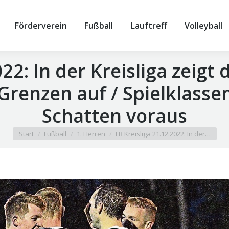
Förderverein
Fußball
Lauftreff
Volleyball
022: In der Kreisliga zeigt
renzen auf / Spielklasse
Schatten voraus
Sie befinden sich hier:
Start
Fußball
1. Herren
FB Kreisliga 21.12.2022: In der…