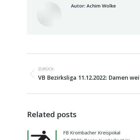
Autor:
Achim Wolke
Kommentarnavigati
ZURÜCK
Vorheriger
VB Bezirksliga 11.12.2022: Damen weit
Beitrag:
Related posts
FB Krombacher Kreispokal