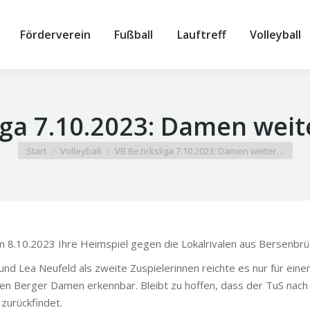
Förderverein
Fußball
Lauftreff
Volleyball
iga 7.10.2023: Damen weite
Sie befinden sich hier:
Start
Volleyball
VB Bezirksliga 7.10.2023: Damen weiter…
 8.10.2023 Ihre Heimspiel gegen die Lokalrivalen aus Bersenbrü
nd Lea Neufeld als zweite Zuspielerinnen reichte es nur für einen
en Berger Damen erkennbar. Bleibt zu hoffen, dass der TuS nach
 zurückfindet.