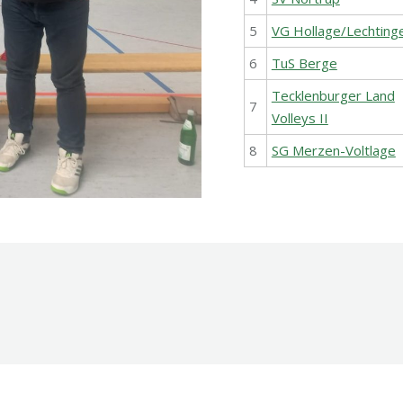
5
VG Hollage/Lechtinge
6
TuS Berge
Tecklenburger Land
7
Volleys II
8
SG Merzen-Voltlage