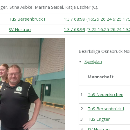
er, Stina Aubke, Martina Seidel, Katja Escher (C).
TuS Bersenbrück I
1:3 / 68:99
(16:25 26:24 9:25 17:
SV Nortrup
1:3 / 68:99
(7:25 16:25 26:24 19:
Bezirksliga Osnabrück No
Spielplan
Mannschaft
1
TuS Neuenkirchen
2
TuS Bersenbrück I
3
TuS Engter
4
SV Nortrup