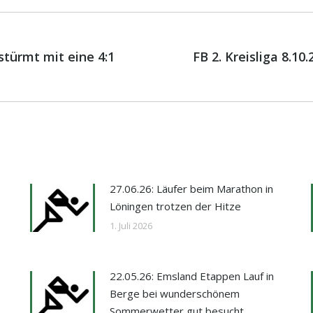
on
 stürmt mit eine 4:1
FB 2. Kreisliga 8.1
Nächster
Beitrag:
27.06.26: Läufer beim Marathon in
Löningen trotzen der Hitze
1. Juli 2026
22.05.26: Emsland Etappen Lauf in
Berge bei wunderschönem
Sommerwetter gut besucht