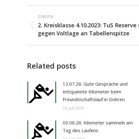
Kommentarnavigati
ZURÜCK
2. Kreisklasse 4.10.2023: TuS Reserve
Vorheriger
gegen Voltlage an Tabellenspitze
Beitrag:
Related posts
12.07.26: Gute Gespräche und
entspannte Kilometer beim
Freundsschaftslauf in Dohren
14. Juli 2026
03.06.26: Kilometer sammeln am
Tag des Laufens
10. Juni 2026