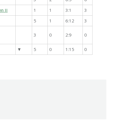
n II
1
1
3:1
3
5
1
6:12
3
3
0
2:9
0
▼
5
0
1:15
0