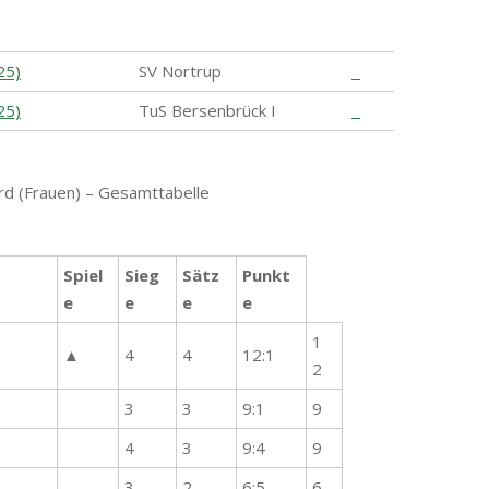
25)
SV Nortrup
25)
TuS Bersenbrück I
rd (Frauen) – Gesamttabelle
Spiel
Sieg
Sätz
Punkt
e
e
e
e
1
▲
4
4
12:1
2
3
3
9:1
9
4
3
9:4
9
3
2
6:5
6