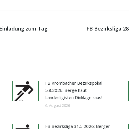
on
r Einladung zum Tag
FB Bezirksliga 2
Nächster
Beitrag:
FB Krombacher Bezirkspokal
5.8.2026: Berge haut
Landesligisten Dinklage raus!
6. August 2026
FB Bezirksliga 31.5.2026: Berger