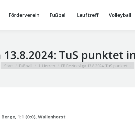
Förderverein
Fußball
Lauftreff
Volleyball
a 13.8.2024: TuS punktet i
Sie befinden sich hier:
Start
Fußball
1. Herren
FB Bezirksliga 13.8.2024: TuS punktet…
Berge, 1:1 (0:0), Wallenhorst