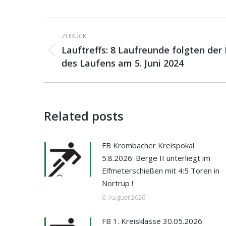
Kommentarnavigati
ZURÜCK
Lauftreffs: 8 Laufreunde folgten de
Vorheriger
des Laufens am 5. Juni 2024
Beitrag:
Related posts
FB Krombacher Kreispokal
5.8.2026: Berge II unterliegt im
Elfmeterschießen mit 4:5 Toren in
Nortrup !
6. August 2026
FB 1. Kreisklasse 30.05.2026: