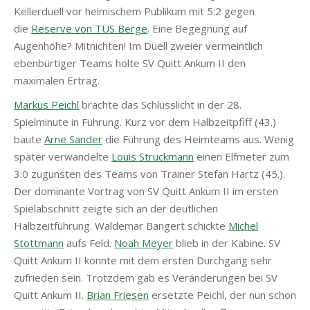
Kellerduell vor heimischem Publikum mit 5:2 gegen
die
Reserve von TUS Berge
. Eine Begegnung auf
Augenhöhe? Mitnichten! Im Duell zweier vermeintlich
ebenbürtiger Teams holte SV Quitt Ankum II den
maximalen Ertrag.
Markus Peichl
brachte das Schlusslicht in der 28.
Spielminute in Führung. Kurz vor dem Halbzeitpfiff (43.)
baute
Arne Sander
die Führung des Heimteams aus. Wenig
später verwandelte
Louis Struckmann
einen Elfmeter zum
3:0 zugunsten des Teams von Trainer Stefan Hartz (45.).
Der dominante Vortrag von SV Quitt Ankum II im ersten
Spielabschnitt zeigte sich an der deutlichen
Halbzeitführung. Waldemar Bangert schickte
Michel
Stottmann
aufs Feld.
Noah Meyer
blieb in der Kabine. SV
Quitt Ankum II konnte mit dem ersten Durchgang sehr
zufrieden sein. Trotzdem gab es Veränderungen bei SV
Quitt Ankum II.
Brian Friesen
ersetzte Peichl, der nun schon