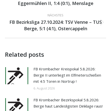
Beitrag:
Eggermühlen II, 1:4 (0:1), Menslage
NÄCHSTES
FB Bezirksliga 27.10.2024: TSV Venne – TUS
Nächster
Berge, 5:1 (4:1), Ostercappeln
Beitrag:
Related posts
FB Krombacher Kreispokal 5.8.2026:
Berge II unterliegt im Elfmeterschießen
mit 4:5 Toren in Nortrup !
6. August 2026
FB Krombacher Bezirkspokal 5.8.2026:
Berge haut Landesligisten Dinklage raus!