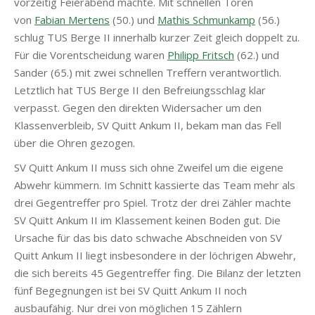
vorzeitig Feierabend machte. Mit schnellen Toren
von
Fabian Mertens
(50.) und
Mathis Schmunkamp
(56.)
schlug TUS Berge II innerhalb kurzer Zeit gleich doppelt zu.
Für die Vorentscheidung waren
Philipp Fritsch
(62.) und
Sander (65.) mit zwei schnellen Treffern verantwortlich.
Letztlich hat TUS Berge II den Befreiungsschlag klar
verpasst. Gegen den direkten Widersacher um den
Klassenverbleib, SV Quitt Ankum II, bekam man das Fell
über die Ohren gezogen.
SV Quitt Ankum II muss sich ohne Zweifel um die eigene
Abwehr kümmern. Im Schnitt kassierte das Team mehr als
drei Gegentreffer pro Spiel. Trotz der drei Zähler machte
SV Quitt Ankum II im Klassement keinen Boden gut. Die
Ursache für das bis dato schwache Abschneiden von SV
Quitt Ankum II liegt insbesondere in der löchrigen Abwehr,
die sich bereits 45 Gegentreffer fing. Die Bilanz der letzten
fünf Begegnungen ist bei SV Quitt Ankum II noch
ausbaufähig. Nur drei von möglichen 15 Zählern