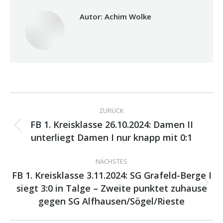
Autor:
Achim Wolke
Kommentarnavigation
ZURÜCK
FB 1. Kreisklasse 26.10.2024: Damen II
Vorheriger
unterliegt Damen I nur knapp mit 0:1
Beitrag:
NÄCHSTES
FB 1. Kreisklasse 3.11.2024: SG Grafeld-Berge I
siegt 3:0 in Talge – Zweite punktet zuhause
Nächster
Beitrag:
gegen SG Alfhausen/Sögel/Rieste