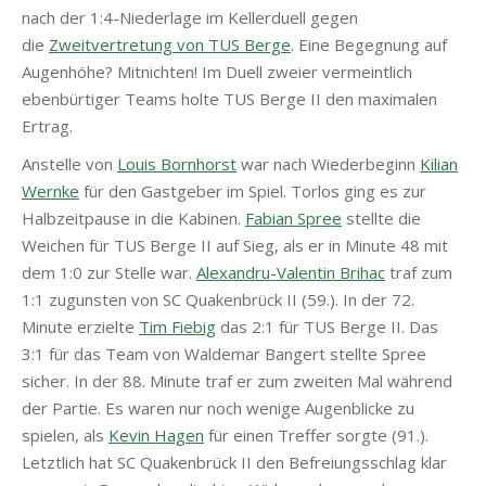
nach der 1:4-Niederlage im Kellerduell gegen
die
Zweitvertretung von TUS Berge
. Eine Begegnung auf
Augenhöhe? Mitnichten! Im Duell zweier vermeintlich
ebenbürtiger Teams holte TUS Berge II den maximalen
Ertrag.
Anstelle von
Louis Bornhorst
war nach Wiederbeginn
Kilian
Wernke
für den Gastgeber im Spiel. Torlos ging es zur
Halbzeitpause in die Kabinen.
Fabian Spree
stellte die
Weichen für TUS Berge II auf Sieg, als er in Minute 48 mit
dem 1:0 zur Stelle war.
Alexandru-Valentin Brihac
traf zum
1:1 zugunsten von SC Quakenbrück II (59.). In der 72.
Minute erzielte
Tim Fiebig
das 2:1 für TUS Berge II. Das
3:1 für das Team von Waldemar Bangert stellte Spree
sicher. In der 88. Minute traf er zum zweiten Mal während
der Partie. Es waren nur noch wenige Augenblicke zu
spielen, als
Kevin Hagen
für einen Treffer sorgte (91.).
Letztlich hat SC Quakenbrück II den Befreiungsschlag klar