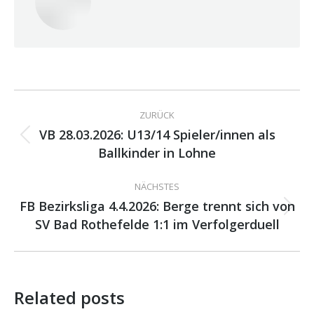
Kommentarnavigation
ZURÜCK
VB 28.03.2026: U13/14 Spieler/innen als
Vorheriger
Ballkinder in Lohne
Beitrag:
NÄCHSTES
FB Bezirksliga 4.4.2026: Berge trennt sich von
Nächster
SV Bad Rothefelde 1:1 im Verfolgerduell
Beitrag:
Related posts