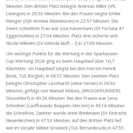
Minuten. Den dritten Platz belegte Andreas Miller (VfL
Löningen) in 20:53 Minuten. Bei den Frauen siegte Emilia
Menger (DJK Arminia Ibbenbüren) in 22:57 Minuten. Die
Zweit-schnellste Frau war Lisa Havermann (SV Fortuna 47
Eggermühlen) in 27:04 Minuten. Platz drei sicherte sich
Nicole Wilhelm (SV Gehrde läuft ….!) in 27:09 Minuten.
Um wichtige Punkte für die Wertung in der Sparkassen-
Cup-Wertung 2026 ging es beim Hauptlauf über 10,7
Kilometer. Im Hauptlauf siegte bei den Herren Henrik
Book, TuS Borgloh, in 38:57 Minuten. Den zweiten Platz
belegte Christopher Leonhardt (ohne Verein) in 39:30
Minuten, gefolgt von Manuel Möbes, (BRIDGERUNNERS
Düsseldorf) in 40:26 Minuten. Bei den Frauen war Lena
Schreiber (Lauffreunde Beippen-Merzen) in 45:16 Minuten
die Schnellste. Zweiter wurde Anne Brinkmann (SV Eintracht
Neuenkirchen) in 47:53 Minuten. Auf den dritten Platz lief
wie im Vorjahr Wibke Groneick (TuS Bersenbrück) in 47:55