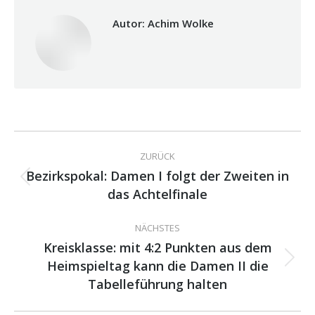
Autor:
Achim Wolke
Kommentarnavigation
ZURÜCK
Bezirkspokal: Damen I folgt der Zweiten in
Vorheriger
das Achtelfinale
Beitrag:
NÄCHSTES
Kreisklasse: mit 4:2 Punkten aus dem
Heimspieltag kann die Damen II die
Nächster
Beitrag:
Tabelleführung halten