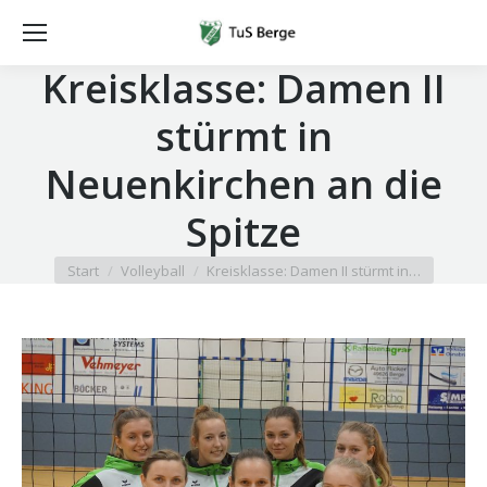
Kreisklasse: Damen II
stürmt in
Neuenkirchen an die
Spitze
Sie befinden sich hier:
Start
Volleyball
Kreisklasse: Damen II stürmt in…