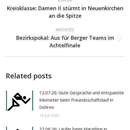
ZURÜCK
Kreisklasse: Damen II stürmt in Neuenkirchen
Vorheriger
an die Spitze
Beitrag:
NÄCHSTES
Bezirkspokal: Aus für Berger Teams im
Nächster
Achtelfinale
Beitrag:
Related posts
12.07.26: Gute Gespräche und entspannte
Kilometer beim Freundsschaftslauf in
Dohren
14. Juli 2026
27.06.26: Läufer beim Marathon in