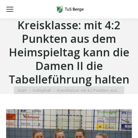
Kreisklasse: mit 4:2
Punkten aus dem
Heimspieltag kann die
Damen II die
Tabelleführung halten
Sie befinden sich hier:
Start
Volleyball
Kreisklasse: mit 4:2 Punkten aus…