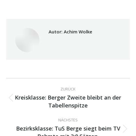
Autor:
Achim Wolke
Kommentarnavigation
ZURÜCK
Kreisklasse: Berger Zweite bleibt an der
Vorheriger
Tabellenspitze
Beitrag:
NÄCHSTES
Bezirksklasse: TuS Berge siegt beim TV
Nächster