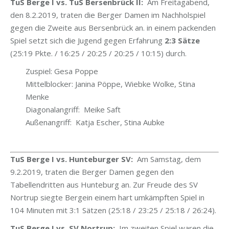
TuS Berge I vs. TuS Bersenbrück II:
Am Freitagabend,
den 8.2.2019, traten die Berger Damen im Nachholspiel
gegen die Zweite aus Bersenbrück an. in einem packenden
Spiel setzt sich die Jugend gegen Erfahrung
2:3 Sätze
(25:19 Pkte. / 16:25 / 20:25 / 20:25 / 10:15)
durch.
Zuspiel: Gesa Poppe
Mittelblocker: Janina Pöppe, Wiebke Wolke, Stina
Menke
Diagonalangriff: Meike Saft
Außenangriff: Katja Escher, Stina Aubke
TuS Berge I vs. Hunteburger SV:
Am Samstag, dem
9.2.2019, traten die Berger Damen gegen den
Tabellendritten aus Hunteburg an. Zur Freude des SV
Nortrup siegte Bergein einem hart umkämpften Spiel in
104 Minuten mit 3:1 Sätzen (25:18 / 23:25 / 25:18 / 26:24).
TuS Berge I vs. SV Nortrup:
Im zweiten Spiel waren die