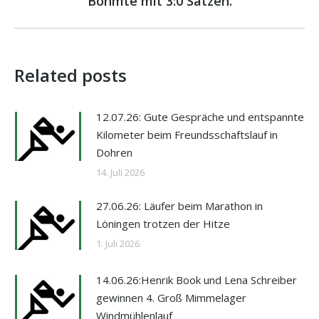
Bohmte mit 3:0 Sätzen.
Beitrag:
Related posts
12.07.26: Gute Gespräche und entspannte
Kilometer beim Freundsschaftslauf in
Dohren
14. Juli 2026
27.06.26: Läufer beim Marathon in
Löningen trotzen der Hitze
1. Juli 2026
14.06.26:Henrik Book und Lena Schreiber
gewinnen 4. Groß Mimmelager
Windmühlenlauf