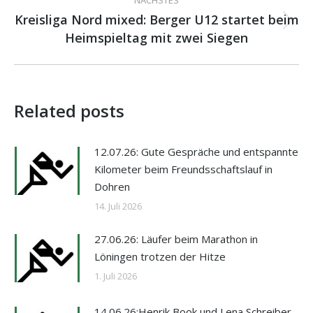
NÄCHSTES
Kreisliga Nord mixed: Berger U12 startet beim
Nächster
Heimspieltag mit zwei Siegen
Beitrag:
Related posts
12.07.26: Gute Gespräche und entspannte
Kilometer beim Freundsschaftslauf in
Dohren
14. Juli 2026
27.06.26: Läufer beim Marathon in
Löningen trotzen der Hitze
1. Juli 2026
14.06.26:Henrik Book und Lena Schreiber