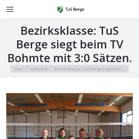
Bezirksklasse: TuS
Berge siegt beim TV
Bohmte mit 3:0 Sätzen.
Sie befinden sich hier:
Start
Volleyball
Bezirksklasse: TuS Berge siegt beim…