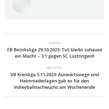
Kommentarnavigation
ZURÜCK
FB Bezirksliga 29.10.2023: TuS bleibt zuhause
Vorheriger
ein Macht – 3:1 gegen SC Lüstringen!!
Beitrag:
NÄCHSTES
VB Kreisliga 5.11.2023: Auswärtssiege und
Heimniederlagen gab es für den
Nächster
Beitrag:
Volleyballnachwuchs am Wochenende