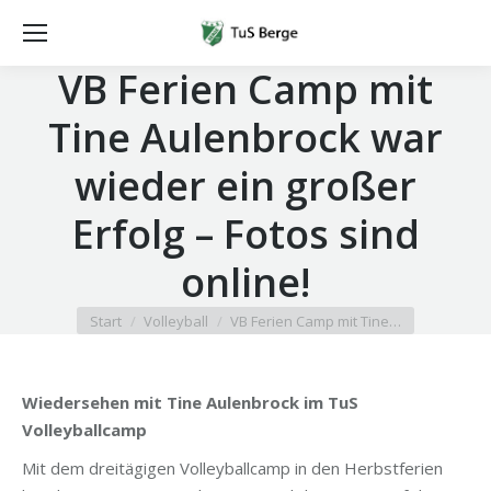
VB Ferien Camp mit
Tine Aulenbrock war
wieder ein großer
Erfolg – Fotos sind
online!
Sie befinden sich hier:
Start
Volleyball
VB Ferien Camp mit Tine…
Wiedersehen mit Tine Aulenbrock im TuS
Volleyballcamp
Mit dem dreitägigen Volleyballcamp in den Herbstferien