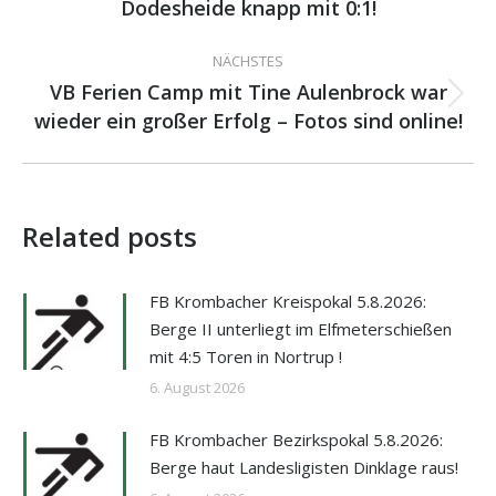
Dodesheide knapp mit 0:1!
Beitrag:
NÄCHSTES
VB Ferien Camp mit Tine Aulenbrock war
Nächster
wieder ein großer Erfolg – Fotos sind online!
Beitrag:
Related posts
FB Krombacher Kreispokal 5.8.2026:
Berge II unterliegt im Elfmeterschießen
mit 4:5 Toren in Nortrup !
6. August 2026
FB Krombacher Bezirkspokal 5.8.2026:
Berge haut Landesligisten Dinklage raus!