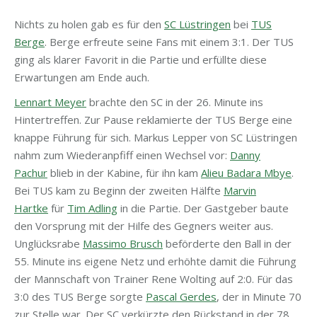
Nichts zu holen gab es für den
SC Lüstringen
bei
TUS
Berge
. Berge erfreute seine Fans mit einem 3:1. Der TUS
ging als klarer Favorit in die Partie und erfüllte diese
Erwartungen am Ende auch.
Lennart Meyer
brachte den SC in der 26. Minute ins
Hintertreffen. Zur Pause reklamierte der TUS Berge eine
knappe Führung für sich. Markus Lepper von SC Lüstringen
nahm zum Wiederanpfiff einen Wechsel vor:
Danny
Pachur
blieb in der Kabine, für ihn kam
Alieu Badara Mbye
.
Bei TUS kam zu Beginn der zweiten Hälfte
Marvin
Hartke
für
Tim Adling
in die Partie. Der Gastgeber baute
den Vorsprung mit der Hilfe des Gegners weiter aus.
Unglücksrabe
Massimo Brusch
beförderte den Ball in der
55. Minute ins eigene Netz und erhöhte damit die Führung
der Mannschaft von Trainer Rene Wolting auf 2:0. Für das
3:0 des TUS Berge sorgte
Pascal Gerdes
, der in Minute 70
zur Stelle war. Der SC verkürzte den Rückstand in der 78.