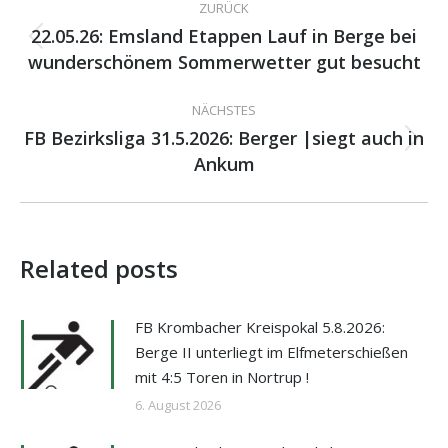
ZURÜCK
22.05.26: Emsland Etappen Lauf in Berge bei
Vorheriger
wunderschönem Sommerwetter gut besucht
Beitrag:
NÄCHSTES
FB Bezirksliga 31.5.2026: Berger |siegt auch in
Nächster
Ankum
Beitrag:
Related posts
FB Krombacher Kreispokal 5.8.2026:
Berge II unterliegt im Elfmeterschießen
mit 4:5 Toren in Nortrup !
6. August 2026