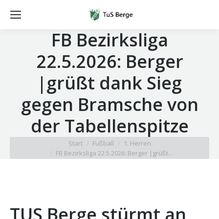
FB Bezirksliga
22.5.2026: Berger
|grüßt dank Sieg
gegen Bramsche von
der Tabellenspitze
Sie befinden sich hier:
Start
Fußball
1. Herren
FB Bezirksliga 22.5.2026: Berger |grüßt…
TUS Berge stürmt an