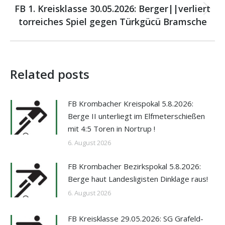
FB 1. Kreisklasse 30.05.2026: Berger||verliert
Nächster
torreiches Spiel gegen Türkgücü Bramsche
Beitrag:
Related posts
FB Krombacher Kreispokal 5.8.2026:
Berge II unterliegt im Elfmeterschießen
mit 4:5 Toren in Nortrup !
6. August 2026
FB Krombacher Bezirkspokal 5.8.2026:
Berge haut Landesligisten Dinklage raus!
6. August 2026
FB Kreisklasse 29.05.2026: SG Grafeld-