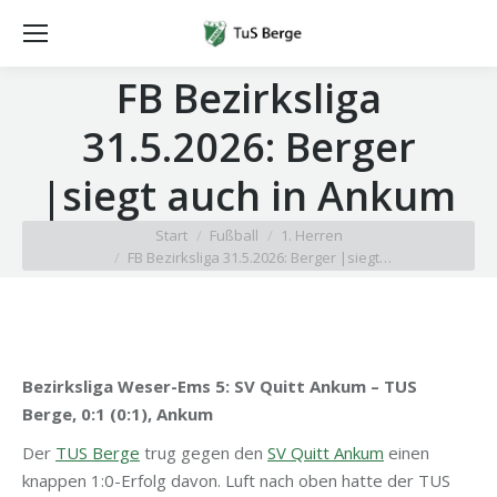
FB Bezirksliga
31.5.2026: Berger
|siegt auch in Ankum
Sie befinden sich hier:
Start
Fußball
1. Herren
FB Bezirksliga 31.5.2026: Berger |siegt…
Bezirksliga Weser-Ems 5: SV Quitt Ankum – TUS
Berge, 0:1 (0:1), Ankum
Der
TUS Berge
trug gegen den
SV Quitt Ankum
einen
knappen 1:0-Erfolg davon. Luft nach oben hatte der TUS