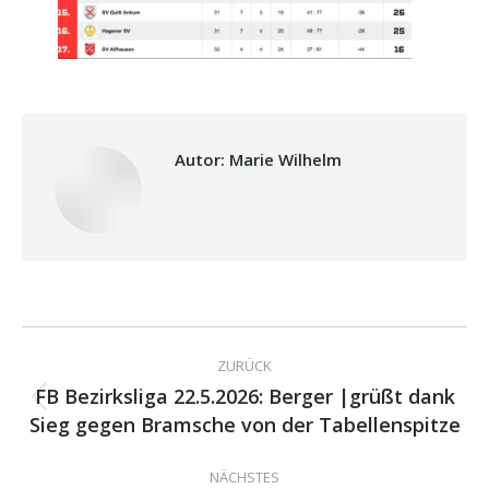
Autor:
Marie Wilhelm
Kommentarnavigation
ZURÜCK
FB Bezirksliga 22.5.2026: Berger |grüßt dank
Vorheriger
Sieg gegen Bramsche von der Tabellenspitze
Beitrag:
NÄCHSTES