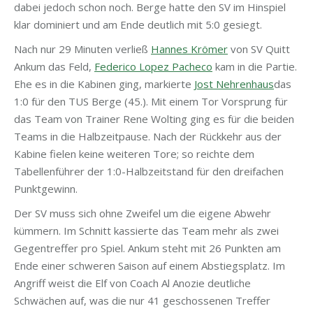
dabei jedoch schon noch. Berge hatte den SV im Hinspiel
klar dominiert und am Ende deutlich mit 5:0 gesiegt.
Nach nur 29 Minuten verließ
Hannes Krömer
von SV Quitt
Ankum das Feld,
Federico Lopez Pacheco
kam in die Partie.
Ehe es in die Kabinen ging, markierte
Jost Nehrenhaus
das
1:0 für den TUS Berge (45.). Mit einem Tor Vorsprung für
das Team von Trainer Rene Wolting ging es für die beiden
Teams in die Halbzeitpause. Nach der Rückkehr aus der
Kabine fielen keine weiteren Tore; so reichte dem
Tabellenführer der 1:0-Halbzeitstand für den dreifachen
Punktgewinn.
Der SV muss sich ohne Zweifel um die eigene Abwehr
kümmern. Im Schnitt kassierte das Team mehr als zwei
Gegentreffer pro Spiel. Ankum steht mit 26 Punkten am
Ende einer schweren Saison auf einem Abstiegsplatz. Im
Angriff weist die Elf von Coach Al Anozie deutliche
Schwächen auf, was die nur 41 geschossenen Treffer