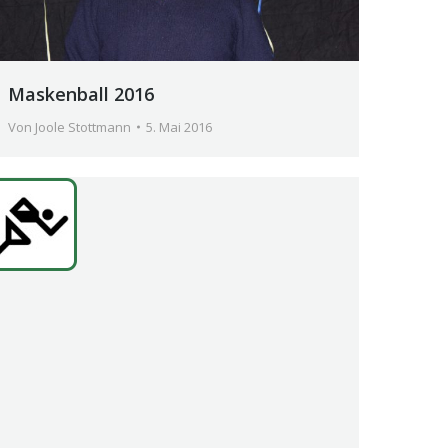
Maskenball 2016
Von
Joole Stottmann
5. Mai 2016