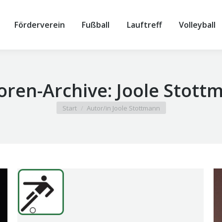
Förderverein
Fußball
Lauftreff
Volleyball
oren-Archive:
Joole Stott
Sie befinden sich hier:
Start
Autor/in Joole Stottmann